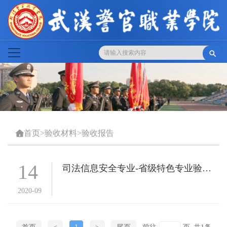

首页
>
验收材料
>
验收报告

14
司法信息安全专业-省级特色专业验收
自评报告
2020-09